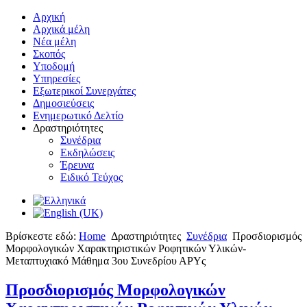
Αρχική
Αρχικά μέλη
Νέα μέλη
Σκοπός
Υποδομή
Υπηρεσίες
Εξωτερικοί Συνεργάτες
Δημοσιεύσεις
Ενημερωτικό Δελτίο
Δραστηριότητες
Συνέδρια
Εκδηλώσεις
Έρευνα
Ειδικό Τεύχος
Βρίσκεστε εδώ:
Home
Δραστηριότητες
Συνέδρια
Προσδιορισμός
Μορφολογικών Χαρακτηριστικών Ροφητικών Υλικών-
Μεταπτυχιακό Μάθημα 3ου Συνεδρίου ΑΡΥς
Προσδιορισμός Μορφολογικών