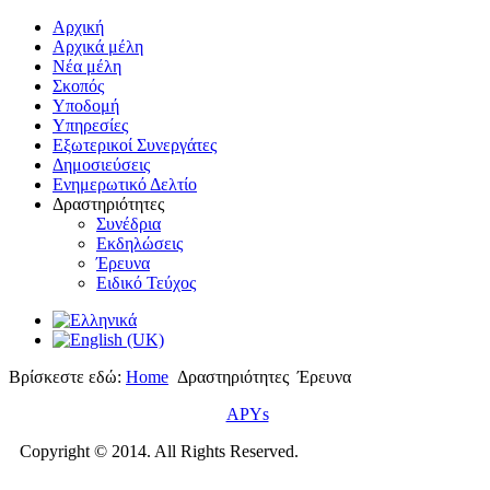
Αρχική
Αρχικά μέλη
Νέα μέλη
Σκοπός
Υποδομή
Υπηρεσίες
Εξωτερικοί Συνεργάτες
Δημοσιεύσεις
Ενημερωτικό Δελτίο
Δραστηριότητες
Συνέδρια
Εκδηλώσεις
Έρευνα
Ειδικό Τεύχος
Βρίσκεστε εδώ:
Home
Δραστηριότητες
Έρευνα
APYs
Copyright © 2014. All Rights Reserved.